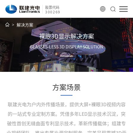
股票代码
300269
解决方案
裸眼3D显示解决方案
GLASSES-LESS 3D DISPLAY SOLUTION
方案场景
联建光电为户内外传播场景，提供大屏+裸眼3D视频内容
的一站式专业定制方案。凭借多年LED显示技术沉淀，突
破性首创无缝曲面专利显示技术，革新传播载体；组建专