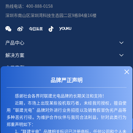
热线电话：400-888-0158
深圳市南山区深圳湾科技生态园二区9栋B4座16楼
产品中心
解决方案
应用案例
品牌严正声明
服务支持
新闻资讯
感谢社会各界对联建光电品牌的长期关注和支持！
近期，市场上出现某些投机取巧者，未经我司授权，擅自使
关于我们
用“联建光电”品牌对外进行业务招揽以及销售假冒伪劣产品等
联系我们
多种恶劣行径。为维护合作伙伴与我司合法利益，针对此类行为
郑重声明如下：
1.“联建光电”品牌相关标识已注册商标，任何公司和个人未