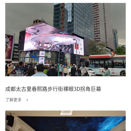
成都太古里春熙路步行街裸眼3D拐角巨幕
了解更多