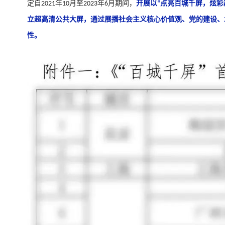
定自
年
月至
年
月期间，
开展以
点亮百城千屏，炫彩
2021
10
2023
6
“
立超高清公共大屏，通过展播社会主义核心价值观、党的建设、
性。