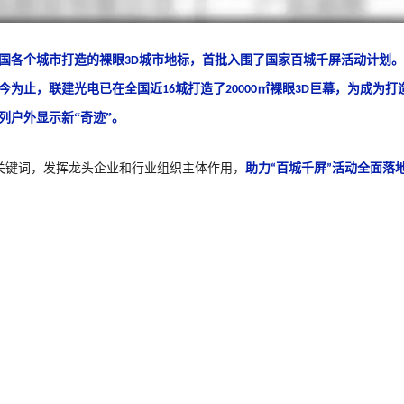
国各个城市打造的裸眼
城市地标，首批入围了国家百城千屏活动计划。
3D
今为止，联建光电已在全国近
城打造了
㎡裸眼
巨幕，为成为打
16
20000
3D
列户外显示新“奇迹”。
关键词，发挥龙头企业和行业组织主体作用，
助力
百城千屏
活动全面落
“
”