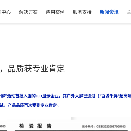
品中心
解决方案
应用案例
服务支持
新闻资讯
，品质获专业肯定
千屏”活动首批入围的
显示企业，其
户外大屏
已
通过《
百城千屏
超高
LED
“
”
试
，产品品质再次受到专业肯定。