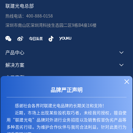
联建光电总部
热线电话：400-888-0158
深圳市南山区深圳湾科技生态园二区9栋B4座16楼
产品中心
解决方案
应用案例
品牌严正声明
服务支持
新闻资讯
感谢社会各界对联建光电品牌的长期关注和支持！
近期，市场上出现某些投机取巧者，未经我司授权，擅自使
关于我们
用“联建光电”品牌对外进行业务招揽以及销售假冒伪劣产品等
联系我们
多种恶劣行径。为维护合作伙伴与我司合法利益，针对此类行为