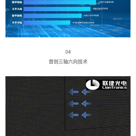
04
首创三轴六向技术