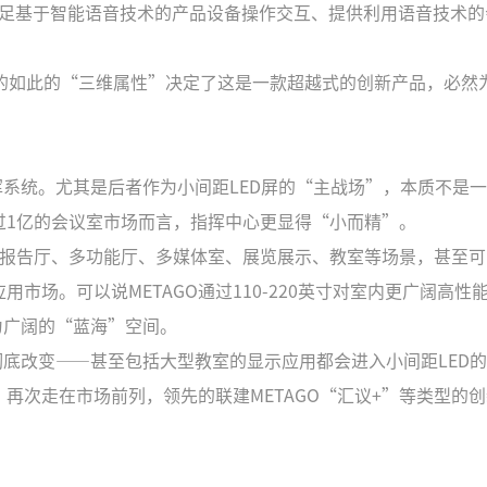
满足基于智能语音技术的产品设备操作交互、提供利用语音技术的
GO的如此的“三维属性”决定了这是一款超越式的创新产品，必然
挥系统。尤其是后者作为小间距LED屏的“主战场”，本质不是
过1亿的会议室市场而言，指挥中心更显得“小而精”。
室、报告厅、多功能厅、多媒体室、展览展示、教室等场景，甚至可
场。可以说METAGO通过110-220英寸对室内更广阔高性
为广阔的“蓝海”空间。
彻底改变——甚至包括大型教室的显示应用都会进入小间距LED
再次走在市场前列，领先的联建METAGO“汇议+”等类型的创