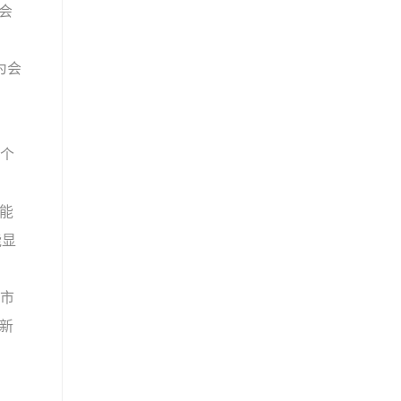
会
为会
一个
能
能显
的市
新