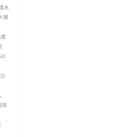
亮度水
人眼
比度
同
GO
ED
。
者观
续