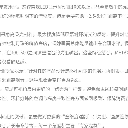
”的参数水平。这较常规LED显示屏动辄1000以上，甚至是数千的
好的环境照明下的清晰度，但是更要考虑“2.5-5米”距离下“
间采用高吸光材料，最大程度降低屏幕对环境光的反射，提升对
有效控制灯珠的峰值亮度，保障画面总体能量输出在合理水平。
100-600之间调整适合的亮度输出。这些特点结合，META
的观看舒适感。
行业专家表示，针对性的产品设计是必不可少的任务。再例如，L
在近距离观看，这种现象会变得更为强烈。
结构，实现可视角度内更好的“点光源”扩散，避免像素颗粒感问题
整性、颗粒灯珠的色调与亮度一致性等方面做到极致，保障消费
小间距的突破，更要做到更多的“全维度适配”：亮度、画质连
噪音、长寿命等等，每一个角度都需要“专家定制”。