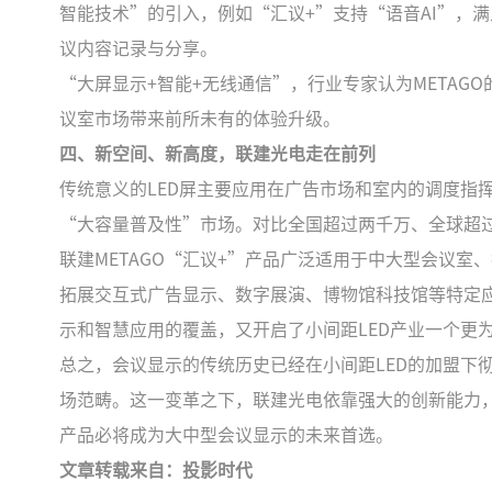
智能技术”的引入，例如“汇议+”支持“语音AI”，
议内容记录与分享。
“大屏显示+智能+无线通信”，行业专家认为META
议室市场带来前所未有的体验升级。
四、新空间、新高度，联建光电走在前列
传统意义的LED屏主要应用在广告市场和室内的调度指
“大容量普及性”市场。对比全国超过两千万、全球超
联建METAGO“汇议+”产品广泛适用于中大型会议
拓展交互式广告显示、数字展演、博物馆科技馆等特定应用市
示和智慧应用的覆盖，又开启了小间距LED产业一个更
总之，会议显示的传统历史已经在小间距LED的加盟下
场范畴。这一变革之下，联建光电依靠强大的创新能力，
产品必将成为大中型会议显示的未来首选。
文章转载来自：投影时代