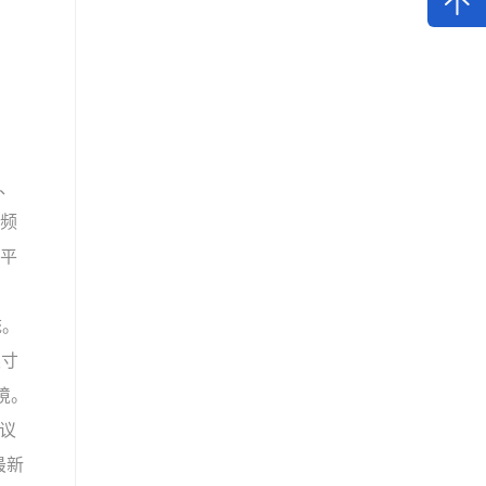
、
视频
新平
统。
英寸
境。
议
最新