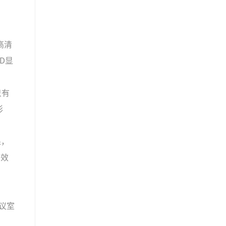
高清
D显
只有
形
果，
用效
议室