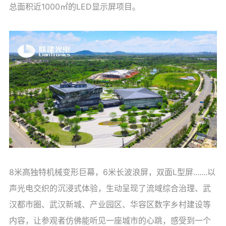
总面积近1000㎡的LED显示屏项目。
8米高独特机械变形巨幕，6米长波浪屏，双面L型屏.......以
声光电交织的沉浸式体验，
生动呈现了流域综合治理、武
汉都市圈、武汉新城、产业园区、华容区数字乡村建设等
内容，让参观者仿佛能听见一座城市的心跳，感受到一个