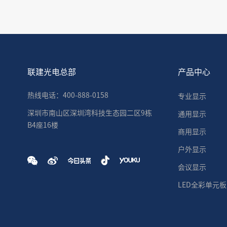
联建光电总部
产品中心
热线电话：400-888-0158
专业显示
深圳市南山区深圳湾科技生态园二区9栋
通用显示
B4座16楼
商用显示
户外显示
会议显示
LED全彩单元板