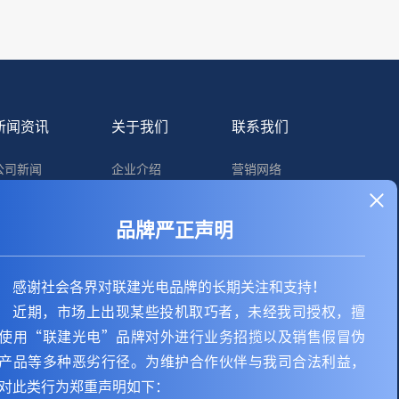
新闻资讯
关于我们
联系我们
公司新闻
企业介绍
营销网络
行业动态
荣誉资质
在线留言
品牌严正声明
招贤纳士
渠道招募
制造基地3D实景
感谢社会各界对联建光电品牌的长期关注和支持！
近期，市场上出现某些投机取巧者，未经我司授权，擅
使用“联建光电”品牌对外进行业务招揽以及销售假冒伪
产品等多种恶劣行径。为维护合作伙伴与我司合法利益，
对此类行为郑重声明如下：